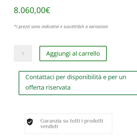
8.060,00
€
*I prezzi sono indicativi e suscettibili a variazioni
ANELLO
Aggiungi al carrello
SOLITARIO
DAMIANI
MINOU
Contattaci per disponibilità e per un
IN
ORO
offerta riservata
BIANCO
CON
DIAMANTE
(ct.0,70)
quantità
Garanzia su tutti i prodotti
venduti