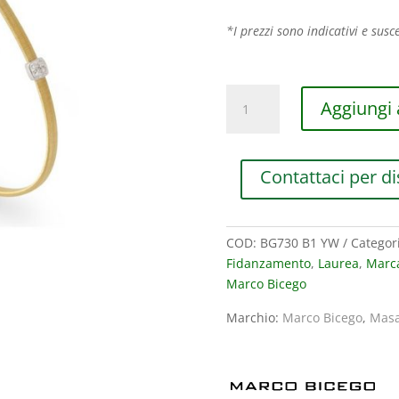
*I prezzi sono indicativi e susce
BRACCIALE
Aggiungi a
MARCO
BICEGO
MASAI
Contattaci per di
IN
ORO
GIALLO
E
COD:
BG730 B1 YW
Categor
ORO
Fidanzamento
,
Laurea
,
Marc
BIANCO
Marco Bicego
CON
Marchio:
Marco Bicego
,
Masa
DIAMANTI
(ct.0,09)
quantità