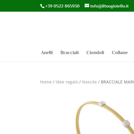
+39 0522 865930
info@iltuogioiello.it
Anelli
Bracciali
Ciondoli
Collane
Home
/
Idee regalo
/
Nascite
/ BRACCIALE MARC