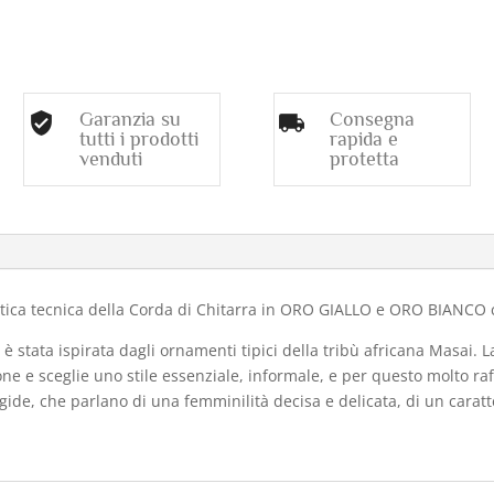
Garanzia su
Consegna
tutti i prodotti
rapida e
venduti
protetta
o
ntica tecnica della Corda di Chitarra in ORO GIALLO e ORO BIANCO 
 stata ispirata dagli ornamenti tipici della tribù africana Masai. La
e e sceglie uno stile essenziale, informale, e per questo molto raffi
gide, che parlano di una femminilità decisa e delicata, di un caratt