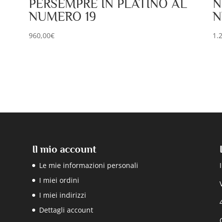
PERSEMPRE IN PLATINO AL
N
NUMERO 19
N
960,00
€
1.
Il mio account
Le mie informazioni personali
I miei ordini
I miei indirizzi
Dettagli account