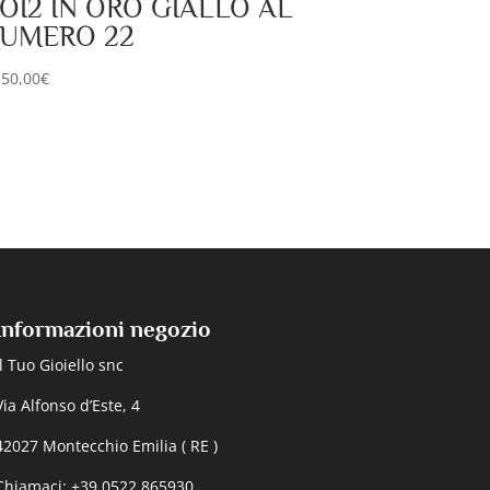
OI2 IN ORO GIALLO AL
UMERO 22
250,00
€
Informazioni negozio
Il Tuo Gioiello snc
Via Alfonso d’Este, 4
42027 Montecchio Emilia ( RE )
Chiamaci: +39 0522 865930