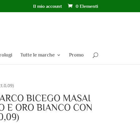
Il mio account
0 Elementi
rologi
Tutte le marche
Promo
.0,09)
ARCO BICEGO MASAI
LO E ORO BIANCO CON
0,09)