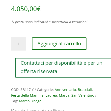
4.050,00
€
*I prezzi sono indicativi e suscettibili a variazioni
BRACCIALE
Aggiungi al carrello
RIGIDO
MARCO
BICEGO
Contattaci per disponibilità e per un
LUNARIA
IN
offerta riservata
ORO
GIALLO
FASCIA
COD:
SB117 Y
Categorie:
Anniversario
,
Bracciali
,
LARGA
Festa della Mamma
,
Laurea
,
Marca
,
San Valentino
quantità
Tag:
Marco Bicego
Marchio:
Lunaria
,
Marco Bicego