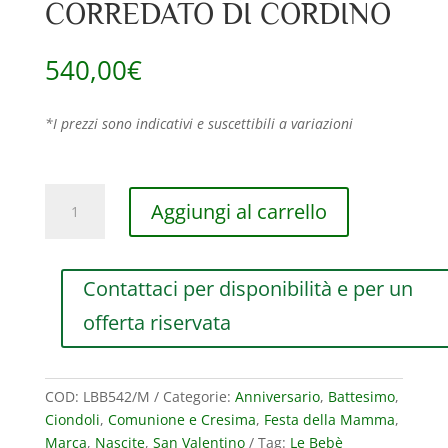
CORREDATO DI CORDINO
540,00
€
*I prezzi sono indicativi e suscettibili a variazioni
CIONDOLO
Aggiungi al carrello
LE
BEBE’
I
Contattaci per disponibilità e per un
PAVE’
MICRO
offerta riservata
BIMBO
IN
ORO
COD:
LBB542/M
Categorie:
Anniversario
,
Battesimo
,
BIANCO
Ciondoli
,
Comunione e Cresima
,
Festa della Mamma
,
CON
Marca
,
Nascite
,
San Valentino
Tag:
Le Bebè
PAVE’