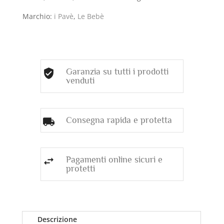
DI
Marchio:
i Pavè
,
Le Bebè
DIAMANTI
(ct.0,08)
CORREDATO
DI
CORDINO
Garanzia su tutti i prodotti
quantità
venduti
Consegna rapida e protetta
Pagamenti online sicuri e
protetti
Descrizione