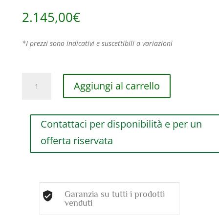
2.145,00
€
*I prezzi sono indicativi e suscettibili a variazioni
COLLANA
Aggiungi al carrello
DAMIANI
METROPOLITAN
IN
Contattaci per disponibilità e per un
ORO
BLACK
offerta riservata
CON
DIAMANTI
(ct.0,07)
quantità
Garanzia su tutti i prodotti
venduti