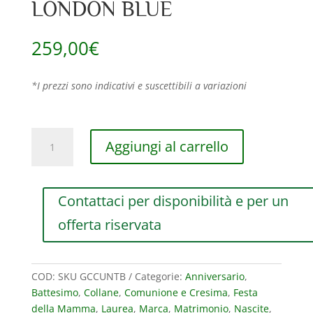
LONDON BLUE
259,00
€
*I prezzi sono indicativi e suscettibili a variazioni
COLLANA
Aggiungi al carrello
MAMAN
ET
SOPHIE
Contattaci per disponibilità e per un
AVRVM
CUORE
offerta riservata
NUDO
IN
ORO
COD:
SKU GCCUNTB
Categorie:
Anniversario
,
GIALLO
Battesimo
,
Collane
,
Comunione e Cresima
,
Festa
CON
della Mamma
,
Laurea
,
Marca
,
Matrimonio
,
Nascite
,
CUORE