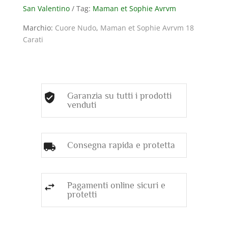
San Valentino
Tag:
Maman et Sophie Avrvm
IN
TOPAZIO
Marchio:
Cuore Nudo
,
Maman et Sophie Avrvm 18
LONDON
Carati
BLUE
quantità
Garanzia su tutti i prodotti
venduti
Consegna rapida e protetta
Pagamenti online sicuri e
protetti