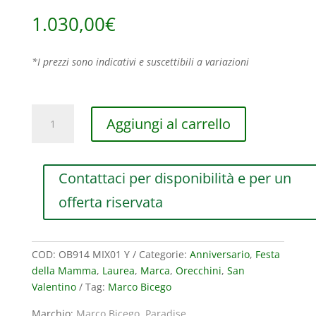
1.030,00
€
*I prezzi sono indicativi e suscettibili a variazioni
ORECCHINI
Aggiungi al carrello
MARCO
BICEGO
PARADISE
Contattaci per disponibilità e per un
IN
ORO
offerta riservata
GIALLO
CON
GEMME
COD:
OB914 MIX01 Y
Categorie:
Anniversario
,
Festa
MULTICOLORE
della Mamma
,
Laurea
,
Marca
,
Orecchini
,
San
quantità
Valentino
Tag:
Marco Bicego
Marchio:
Marco Bicego
,
Paradise