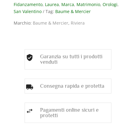
Fidanzamento
,
Laurea
,
Marca
,
Matrimonio
,
Orologi
,
BIANCO,
San Valentino
Tag:
Baume & Mercier
CON
CRONORAFO
Marchio:
Baume & Mercier
,
Riviera
E
DATA
quantità
Garanzia su tutti i prodotti
venduti
Consegna rapida e protetta
Pagamenti online sicuri e
protetti