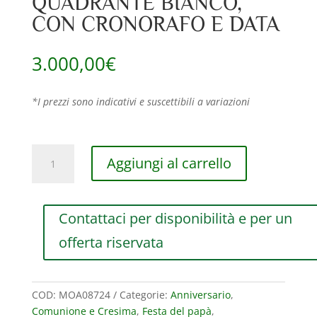
QUADRANTE BIANCO,
CON CRONORAFO E DATA
3.000,00
€
*I prezzi sono indicativi e suscettibili a variazioni
OROLOGIO
Aggiungi al carrello
DA
UOMO
BAUME
Contattaci per disponibilità e per un
&
MERCIER
offerta riservata
RIVIERA
CON
MOVIMENTO
COD:
MOA08724
Categorie:
Anniversario
,
AUTOMATICO,
Comunione e Cresima
,
Festa del papà
,
QUADRANTE