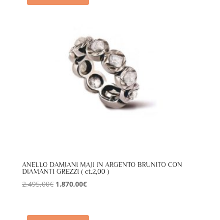
ANELLO DAMIANI MAJI IN ARGENTO BRUNITO CON
DIAMANTI GREZZI ( ct.2,00 )
Il
Il
2.495,00
€
1.870,00
€
prezzo
prezzo
originale
attuale
era:
è: