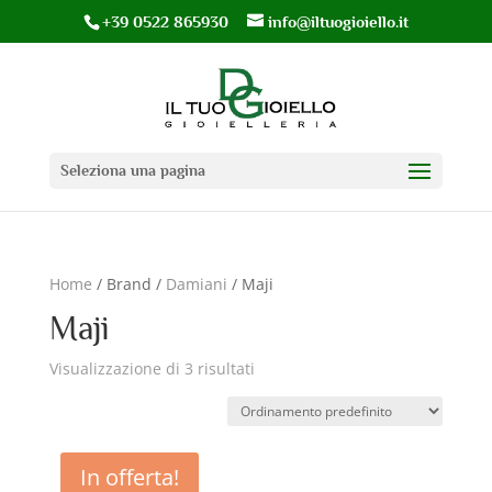
+39 0522 865930
info@iltuogioiello.it
Seleziona una pagina
Home
/ Brand /
Damiani
/ Maji
Maji
Visualizzazione di 3 risultati
In offerta!