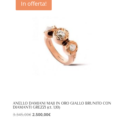
In offerta!
2.495,00€.
1.870,00€.
ANELLO DAMIANI MAJI IN ORO GIALLO BRUNITO CON
DIAMANTI GREZZI (ct. 1,10)
Il
Il
3.345,00
€
2.500,00
€
prezzo
prezzo
originale
attuale