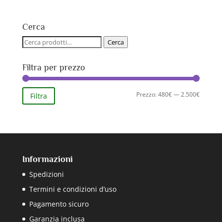
prezzo
prezzo
originale
attuale
era:
è:
Cerca
645,00€.
480,00€.
Cerca:
Cerca
Filtra per prezzo
Prezzo
Prezzo
Prezzo:
480€
—
2.500€
Filtra
Min
Max
Informazioni
Spedizioni
Termini e condizioni d’uso
Pagamento sicuro
Garanzia inclusa