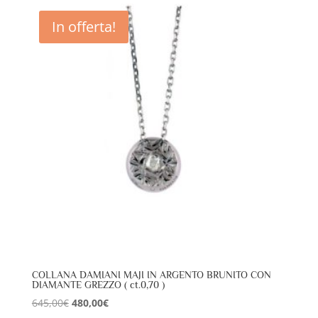
era:
è:
In offerta!
3.345,00€.
2.500,00€.
COLLANA DAMIANI MAJI IN ARGENTO BRUNITO CON
DIAMANTE GREZZO ( ct.0,70 )
Il
Il
645,00
€
480,00
€