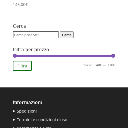
145,00
€
Cerca
Cerca:
Cerca
Filtra per prezzo
Prezzo
Prezzo
Prezzo:
140€
—
330€
Filtra
Min
Max
Informazioni
Spedizioni
Termini e condizioni d’uso