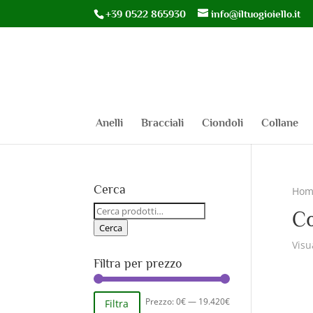
+39 0522 865930
info@iltuogioiello.it
Anelli
Bracciali
Ciondoli
Collane
Cerca
Hom
Cerca:
Co
Cerca
Visu
Filtra per prezzo
Prezzo
Prezzo
Prezzo:
0€
—
19.420€
Filtra