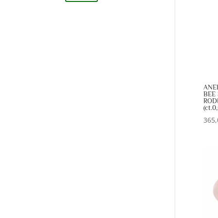
Min
Max
ANE
BEE 
ROD
(ct.0
365,