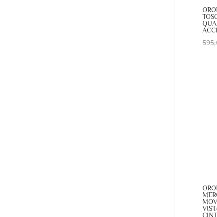
ORO
TOS
QUA
ACC
595,
ORO
MER
MOV
VIST
CIN