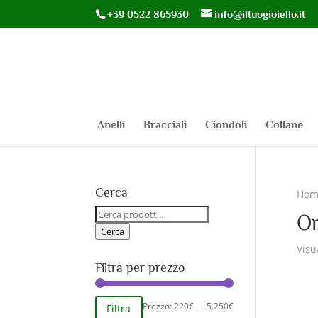
+39 0522 865930
info@iltuogioiello.it
Anelli
Bracciali
Ciondoli
Collane
Cerca
Hom
Cerca:
Or
Cerca
Visu
Filtra per prezzo
Prezzo
Prezzo
Prezzo:
220€
—
5.250€
Filtra