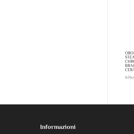
ORO
STE
CHR
BRAC
CER
575,
Informazioni