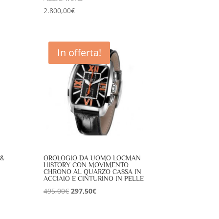
2.800,00
€
In offerta!
 &
OROLOGIO DA UOMO LOCMAN
HISTORY CON MOVIMENTO
CHRONO AL QUARZO CASSA IN
ACCIAIO E CINTURINO IN PELLE
Il
Il
495,00
€
297,50
€
prezzo
prezzo
originale
attuale