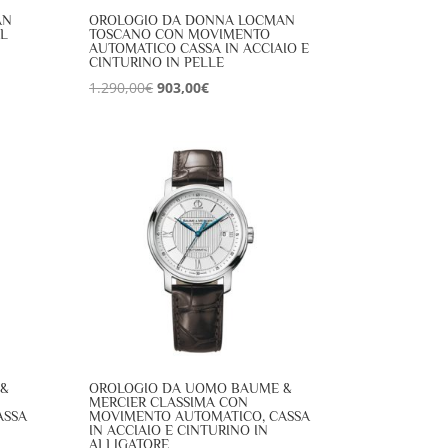
AN
OROLOGIO DA DONNA LOCMAN
L
TOSCANO CON MOVIMENTO
AUTOMATICO CASSA IN ACCIAIO E
CINTURINO IN PELLE
Il
Il
1.290,00
€
903,00
€
prezzo
prezzo
originale
attuale
era:
è:
1.290,00€.
903,00€.
 &
OROLOGIO DA UOMO BAUME &
MERCIER CLASSIMA CON
ASSA
MOVIMENTO AUTOMATICO, CASSA
IN ACCIAIO E CINTURINO IN
ALLIGATORE