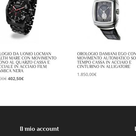
LOGIO DA UOMO LOCMAN
OROLOGIO DAMIANI EGO CO
ALTH MARE CON MOVIMENTO
MOVIMENTO AUTOMATICO SO
ONO AL QUARZO CASSA E
TEMPO CASSA IN ACCIAIO E
CIALE IN ACCIAIO FILM
CINTURINO IN ALLIGATORE
AMICA NERA
1.850,00
€
Il
Il
00
€
402,50
€
prezzo
prezzo
originale
attuale
era:
è:
575,00€.
402,50€.
Il mio account