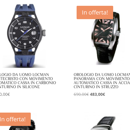
In offerta!
LOGIO DA UOMO LOCMAN
OROLOGIO DA UOMO LOCMA
TECRISTO CON MOVIMENTO
PANORAMA CON MOVIMENTO
OMATICO CASSA IN CARBONIO
AUTOMATICO CASSA IN ACCIA
NTURINO IN SILICONE
CINTURINO IN STRUZZO
Il
Il
0,00
€
690,00
€
483,00
€
prezzo
prezzo
originale
attuale
era:
è:
In offerta!
690,00€.
483,00€.