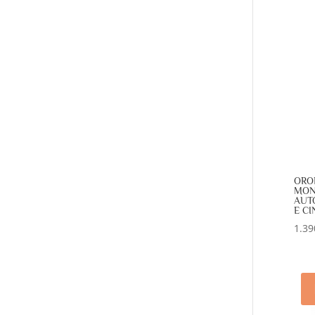
ORO
MON
AUT
E CI
1.39