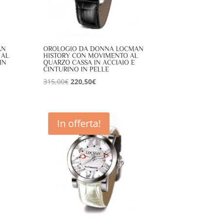
AN
OROLOGIO DA DONNA LOCMAN
 AL
HISTORY CON MOVIMENTO AL
IN
QUARZO CASSA IN ACCIAIO E
CINTURINO IN PELLE
Il
Il
315,00
€
220,50
€
prezzo
prezzo
originale
attuale
era:
è:
In offerta!
315,00€.
220,50€.