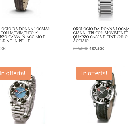
LOGIO DA DONNA LOCMAN
OROLOGIO DA DONNA LOCM
0 CON MOVIMENTO AL
GIANNUTRI CON MOVIMENTO
RZO CASSA IN ACCIAIO E
QUARZO CASSA E CINTURINO 
URINO IN PELLE
ACCIAIO
Il
Il
00
€
625,00
€
437,50
€
prezzo
prezzo
originale
attuale
era:
è:
In offerta!
In offerta!
625,00€.
437,50€.