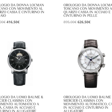
LOGIO DA DONNA LOCMAN
OROLOGIO DA DONNA LOCM
CANO CON MOVIMENTO AL
TOSCANO CON MOVIMENTO A
RZO CASSA E CINTURINO IN
QUARZO CASSA IN ACCIAIO E
IAIO
CINTURINO IN PELLE
Il
Il
Il
Il
00
€
416,50
€
895,00
€
626,50
€
prezzo
prezzo
prezzo
prezzo
originale
attuale
originale
attuale
era:
è:
era:
è:
595,00€.
416,50€.
895,00€.
626,50€.
LOGIO DA UOMO BAUME &
OROLOGIO DA UOMO BAUME
CIER CLASSIMA CON
MERCIER CLASSIMA CON
IMENTO AUTOMATICO A
MOVIMENTO AUTOMATICO, C
A, CASSA IN ACCIAIO E
IN ACCIAIO E CINTURINO IN
TURINO IN ALLIGATORE
ALLIGATORE