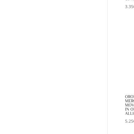
3.35
ORO
MER
MOV
IN O
ALL
5.25