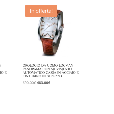
era:
è:
495,00€.
297,50€.
In offerta!
N
OROLOGIO DA UOMO LOCMAN
PANORAMA CON MOVIMENTO
IO E
AUTOMATICO CASSA IN ACCIAIO E
CINTURINO IN STRUZZO
Il
Il
690,00
€
483,00
€
prezzo
prezzo
originale
attuale
era:
è:
690,00€.
483,00€.