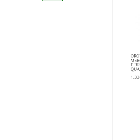
Min
Max
ORO
MER
E BR
QUA
1.33