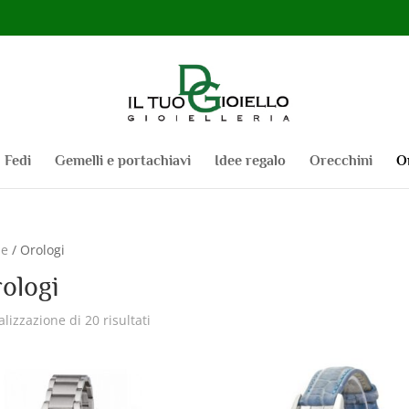
Fedi
Gemelli e portachiavi
Idee regalo
Orecchini
O
e
/ Orologi
ologi
alizzazione di 20 risultati