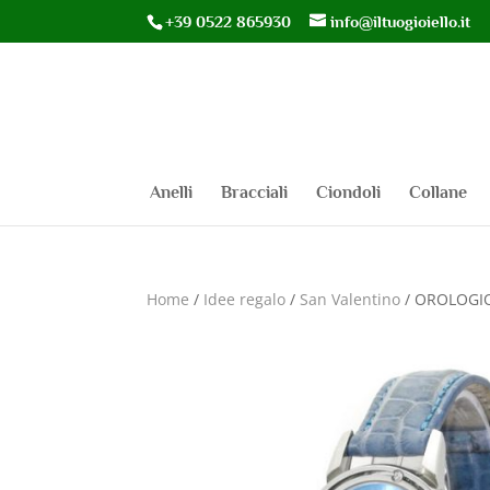
+39 0522 865930
info@iltuogioiello.it
Anelli
Bracciali
Ciondoli
Collane
Home
/
Idee regalo
/
San Valentino
/ OROLOGIO