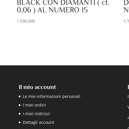
BLACK CON DIAMANTI ( ct.
D
0,06 ) AL NUMERO 15
N
1.030,00
€
1.
Il mio account
Le mie informazioni personali
I miei ordini
I miei indirizzi
Dettagli account