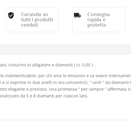
IN
ALLIGATORE
Garanzia su
Consegna
quantità
tutti i prodotti
rapida e
venduti
protetta
o
o, cinturino in alligatore e diamanti ( ct. 0,05 )
e indimenticabile, per chi ama le emozioni e sa vivere intensamente.
i esprime in due anelli in oro concentrici, ” uniti ” da diamanti ta
fetto elegante e prezioso. Una promessa ” per sempre ” affermata 
sonalizzato da 5 e 8 diamanti per ciascun lato.