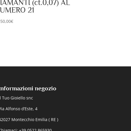
IAMANTI (ct.0,07) AL
UMERO 21
150,00
€
Informazioni negozio
Il Tuo Gioiello snc
Via Alfonso d’Este, 4
42027 Montecchio Emilia ( RE )
Chiamaci: +39 0522 865930