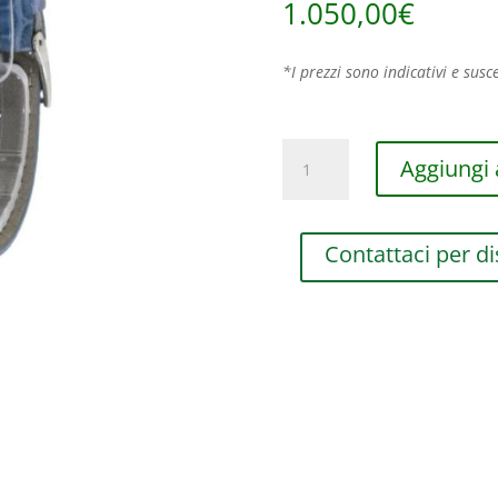
1.050,00
€
*I prezzi sono indicativi e susce
OROLOGIO
Aggiungi a
DA
DONNA
DAMIANI
Contattaci per di
D.SIDE
CON
MOVIMENTO
AL
QUARZO
CASSA
IN
ACCIAIO
E
CINTURINO