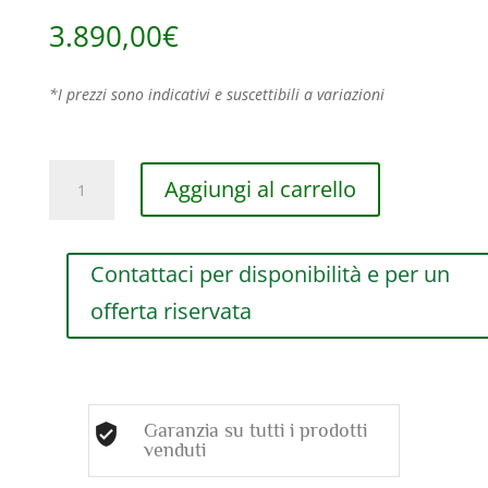
3.890,00
€
*I prezzi sono indicativi e suscettibili a variazioni
ANELLO
Aggiungi al carrello
DAMIANI
EDEN
IN
Contattaci per disponibilità e per un
ORO
BIANCO
offerta riservata
CON
DIAMANTI
(ct.
0,38)
AL
Garanzia su tutti i prodotti
NUMERO
venduti
13