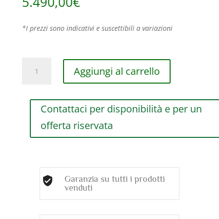
5.490,00
€
*I prezzi sono indicativi e suscettibili a variazioni
ANELLO
Aggiungi al carrello
DAMIANI
FIOCCO
IN
Contattaci per disponibilità e per un
ORO
BIANCO
offerta riservata
E
DIAMANTI
(ct.0,85)
quantità
Garanzia su tutti i prodotti
venduti