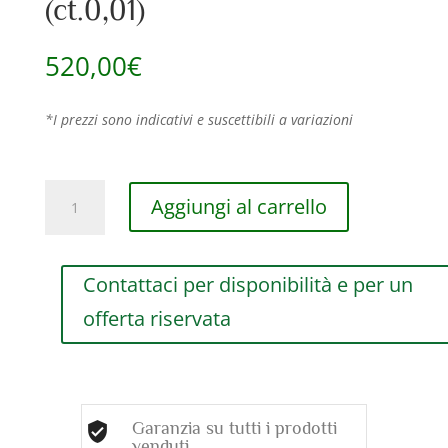
(ct.0,01)
520,00
€
*I prezzi sono indicativi e suscettibili a variazioni
ANELLO
Aggiungi al carrello
DAMIANI
GOMITOLO
925
Contattaci per disponibilità e per un
IN
ARGENTO,
offerta riservata
SMALTO
CORALLO
E
DIAMANTE
(ct.0,01)
Garanzia su tutti i prodotti
quantità
venduti