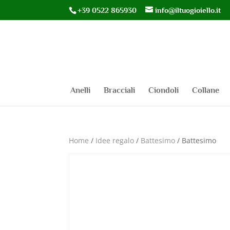
+39 0522 865930
info@iltuogioiello.it
Anelli
Bracciali
Ciondoli
Collane
Home
/
Idee regalo
/
Battesimo
/ Battesimo