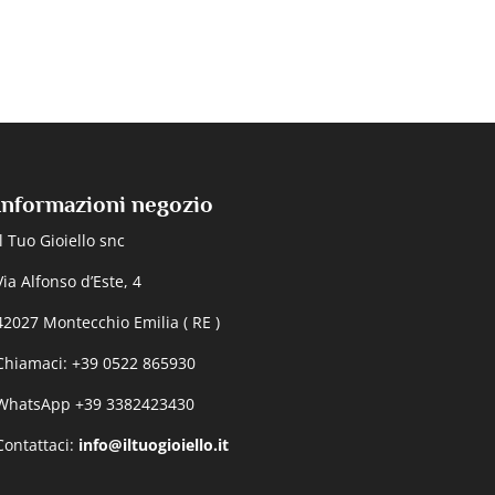
Informazioni negozio
Il Tuo Gioiello snc
Via Alfonso d’Este, 4
42027 Montecchio Emilia ( RE )
Chiamaci: +39 0522 865930
WhatsApp +39 3382423430
Contattaci:
info@iltuogioiello.it