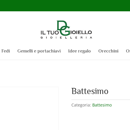
Fedi
Gemelli e portachiavi
Idee regalo
Orecchini
O
Battesimo
Categoria:
Battesimo