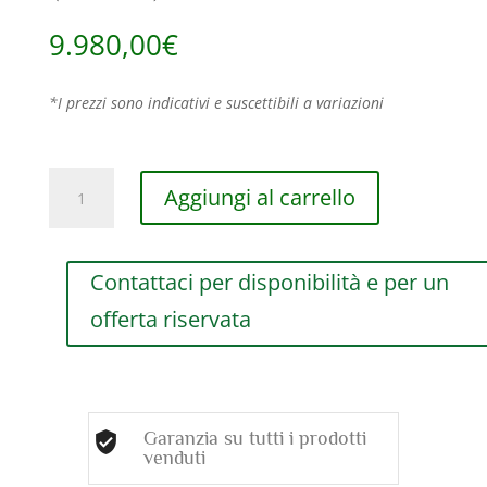
9.980,00
€
*I prezzi sono indicativi e suscettibili a variazioni
BRACCIALE
Aggiungi al carrello
DAMIANI
MIMOSA
FLEXI
Contattaci per disponibilità e per un
IN
ORO
offerta riservata
BIANCO
CON
DIAMANTI
(ct.2,02)
quantità
Garanzia su tutti i prodotti
venduti