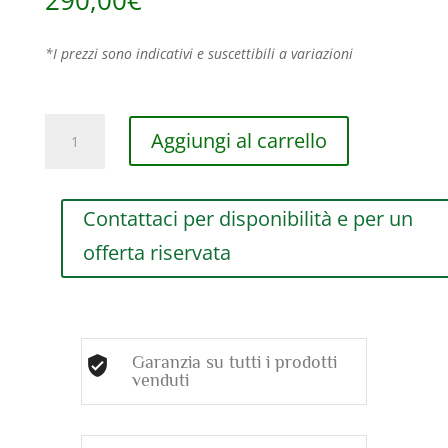
*I prezzi sono indicativi e suscettibili a variazioni
BRACCIALE
Aggiungi al carrello
DAMIANI
MY
FIRST
Contattaci per disponibilità e per un
CON
CHARM
offerta riservata
LETTERA
“P”
E
DIAMANTI
quantità
Garanzia su tutti i prodotti
venduti