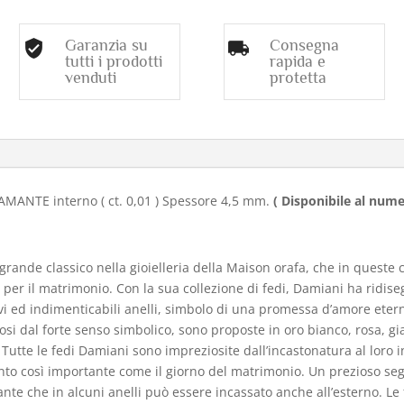
Garanzia su
Consegna
tutti i prodotti
rapida e
venduti
protetta
o
MANTE interno ( ct. 0,01 ) Spessore 4,5 mm.
( Disponibile al num
ande classico nella gioielleria della Maison orafa, che in queste c
i per il matrimonio. Con la sua collezione di fedi, Damiani ha ridise
i ed indimenticabili anelli, simbolo di una promessa d’amore etern
i dal forte senso simbolico, sono proposte in oro bianco, rosa, gial
t”. Tutte le fedi Damiani sono impreziosite dall’incastonatura al lor
mento così importante come il giorno del matrimonio. Un prezioso se
te che in alcuni anelli può essere incassato anche all’esterno. Le