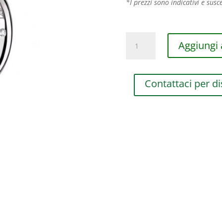
*I prezzi sono indicativi e susce
FEDE
Aggiungi a
NUZIALE
DAMIANI
NOI2
Contattaci per di
IN
ORO
BIANCO
AL
NUMERO
17
E
23
quantità