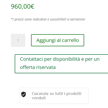
960,00
€
*I prezzi sono indicativi e suscettibili a variazioni
FEDE
Aggiungi al carrello
NUZIALE
DAMIANI
PERSEMPRE
Contattaci per disponibilità e per un
IN
PLATINO
offerta riservata
AL
NUMERO
19
quantità
Garanzia su tutti i prodotti
venduti