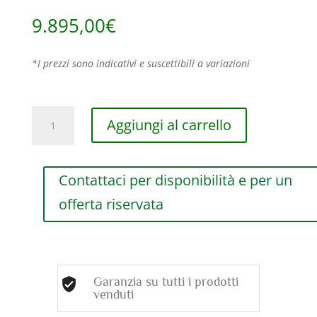
9.895,00
€
*I prezzi sono indicativi e suscettibili a variazioni
ORECCHINI
Aggiungi al carrello
DAMIANI
BAGLIORI
IN
Contattaci per disponibilità e per un
ORO
BIANCO
offerta riservata
E
ORO
ROSA
CON
DIAMANTI
Garanzia su tutti i prodotti
(
venduti
ct.