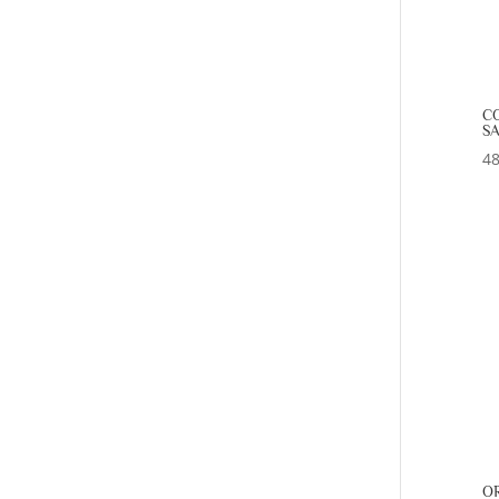
CO
SA
48
OR