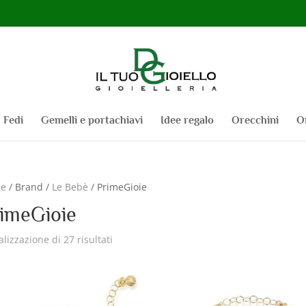
Fedi
Gemelli e portachiavi
Idee regalo
Orecchini
O
e
/ Brand /
Le Bebè
/ PrimeGioie
imeGioie
alizzazione di 27 risultati