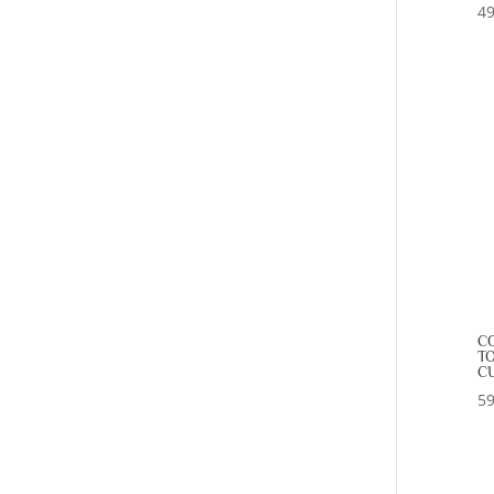
49
CO
T
CU
59