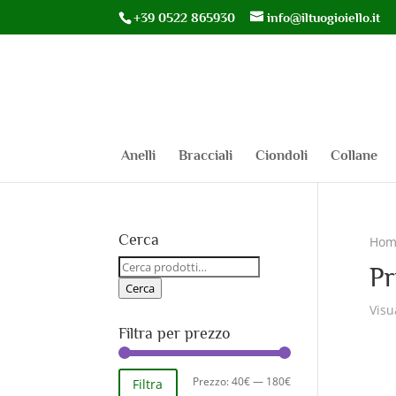
+39 0522 865930
info@iltuogioiello.it
Anelli
Bracciali
Ciondoli
Collane
Cerca
Hom
Cerca:
Pr
Cerca
Visu
Filtra per prezzo
Prezzo
Prezzo
Prezzo:
40€
—
180€
Filtra