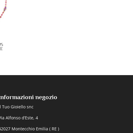
25
RE
Informazioni negozio
Il Tuo Gioiello snc
Via Alfonso d’Este, 4
42027 Montecchio Emilia ( RE )