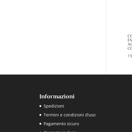
C
F
A
C
19
Informazioni
Spedizioni
Termini e condizioni d’uso
Pagamento sicuro