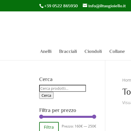
+39 0522 865930
info@iltuogioiello.it
Anelli
Bracciali
Ciondoli
Collane
Cerca
Hom
Cerca:
To
Cerca
Visu
Filtra per prezzo
Prezzo
Prezzo
Prezzo:
160€
—
250€
Filtra