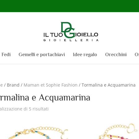
Fedi
Gemelli e portachiavi
Idee regalo
Orecchini
O
e
/ Brand /
Maman et Sophie Fashion
/ Tormalina e Acquamarina
rmalina e Acquamarina
alizzazione di 5 risultati