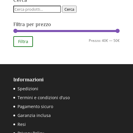
Cerca
57,00€.
43,00€.
Cerca:
Cerca
Filtra per prezzo
Prezzo
Prezzo
Prezzo:
40€
—
50€
Filtra
Min
Max
Informazioni
Spedizioni
Termini e condizioni d’uso
Pagamento sicuro
Garanzia inclusa
Resi