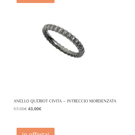
ANELLO QUERIOT CIVITA – INTRECCIO MORDENZATA
Il
Il
57,00
€
43,00
€
prezzo
prezzo
originale
attuale
era:
è:
In offerta!