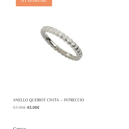
57,00€.
43,00€.
ANELLO QUERIOT CIVITA – INTRECCIO
Il
Il
57,00
€
43,00
€
prezzo
prezzo
originale
attuale
era:
è: