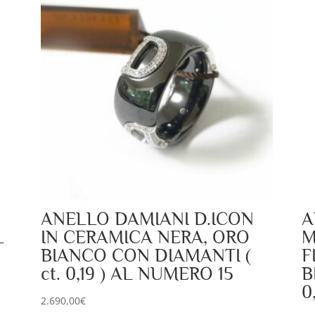
ANELLO DAMIANI D.ICON
A
L
IN CERAMICA NERA, ORO
M
BIANCO CON DIAMANTI (
F
ct. 0,19 ) AL NUMERO 15
B
0
2.690,00
€