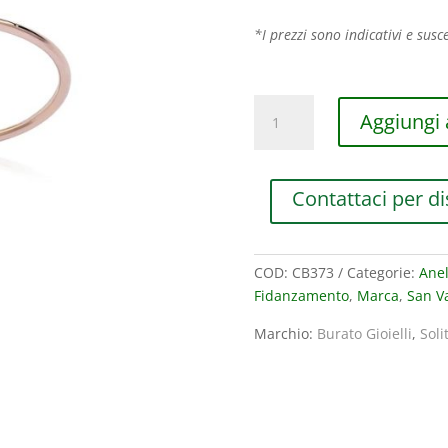
*I prezzi sono indicativi e susce
ANELLO
Aggiungi a
BURATO
GIOIELLI
SOLITAIRE
Contattaci per di
IN
ORO
ROSA
CON
COD:
CB373
Categorie:
Anel
DIAMANTE
Fidanzamento
,
Marca
,
San V
(ct.0,05)
Marchio:
Burato Gioielli
,
Soli
quantità