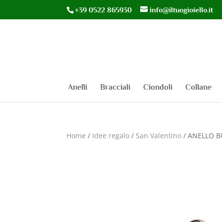
+39 0522 865930
info@iltuogioiello.it
Anelli
Bracciali
Ciondoli
Collane
Home
/
Idee regalo
/
San Valentino
/ ANELLO B