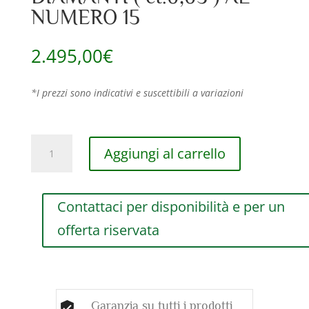
NUMERO 15
2.495,00
€
*I prezzi sono indicativi e suscettibili a variazioni
ANELLO
Aggiungi al carrello
DAMIANI
TWISTER
IN
Contattaci per disponibilità e per un
ORO
BIANCO
offerta riservata
E
ORO
ROSA
CON
DIAMANTI
Garanzia su tutti i prodotti