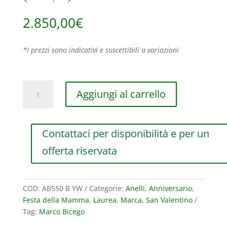
2.850,00
€
*I prezzi sono indicativi e suscettibili a variazioni
ANELLO
Aggiungi al carrello
MARCO
BICEGO
LUNARIA
Contattaci per disponibilità e per un
IN
ORO
offerta riservata
GIALLO
E
BIANCO
COD:
AB550 B YW
Categorie:
Anelli
,
Anniversario
,
CON
Festa della Mamma
,
Laurea
,
Marca
,
San Valentino
DIAMANTI
Tag:
Marco Bicego
(ct.0,14)
quantità