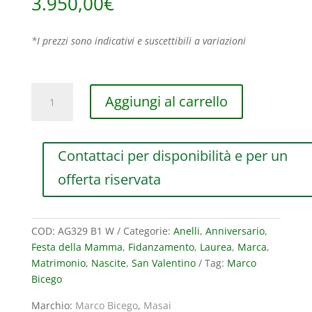
3.950,00
€
*I prezzi sono indicativi e suscettibili a variazioni
ANELLO
Aggiungi al carrello
MARCO
BICEGO
MASAI
Contattaci per disponibilità e per un
IN
ORO
offerta riservata
BIANCO
CON
DIAMANTI
COD:
AG329 B1 W
Categorie:
Anelli
,
Anniversario
,
(ct.0,39)
Festa della Mamma
,
Fidanzamento
,
Laurea
,
Marca
,
quantità
Matrimonio
,
Nascite
,
San Valentino
Tag:
Marco
Bicego
Marchio:
Marco Bicego
,
Masai