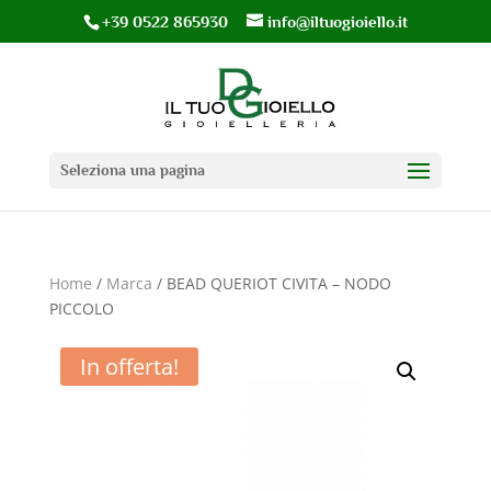
+39 0522 865930
info@iltuogioiello.it
Seleziona una pagina
Home
/
Marca
/ BEAD QUERIOT CIVITA – NODO
PICCOLO
In offerta!