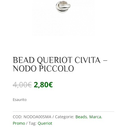
BEAD QUERIOT CIVITA –
NODO PICCOLO
Il
Il
4,00
€
2,80
€
prezzo
prezzo
originale
attuale
Esaurito
era:
è:
4,00€.
2,80€.
COD:
NODOA00SMA
Categorie:
Beads
,
Marca
,
Promo
Tag:
Queriot