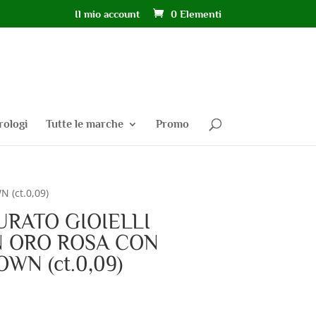
Il mio account
0 Elementi
rologi
Tutte le marche
Promo
 (ct.0,09)
URATO GIOIELLI
N ORO ROSA CON
WN (ct.0,09)