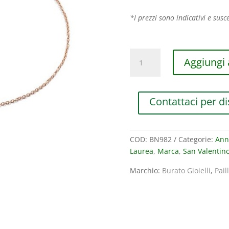
*I prezzi sono indicativi e susce
BRACCIALE
Aggiungi a
BURATO
GIOIELLI
PAILLETTES
Contattaci per di
IN
ORO
ROSA
CON
COD:
BN982
Categorie:
Ann
DIAMANTI
Laurea
,
Marca
,
San Valentin
BROWN
Marchio:
Burato Gioielli
,
Pail
(ct.0,09)
quantità