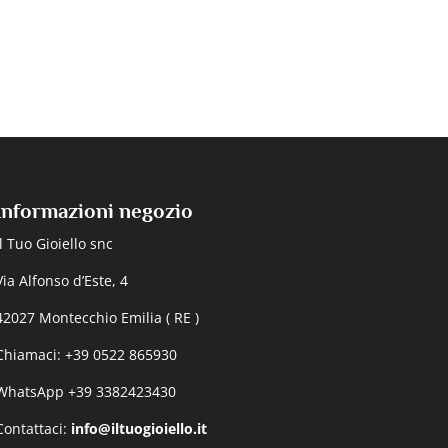
Informazioni negozio
Il Tuo Gioiello snc
Via Alfonso d’Este, 4
42027 Montecchio Emilia ( RE )
Chiamaci: +39 0522 865930
WhatsApp +39 3382423430
Contattaci:
info@iltuogioiello.it