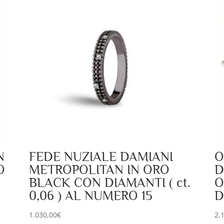
N
FEDE NUZIALE DAMIANI
O
O
METROPOLITAN IN ORO
D
BLACK CON DIAMANTI ( ct.
O
0,06 ) AL NUMERO 15
D
1.030,00
€
2.