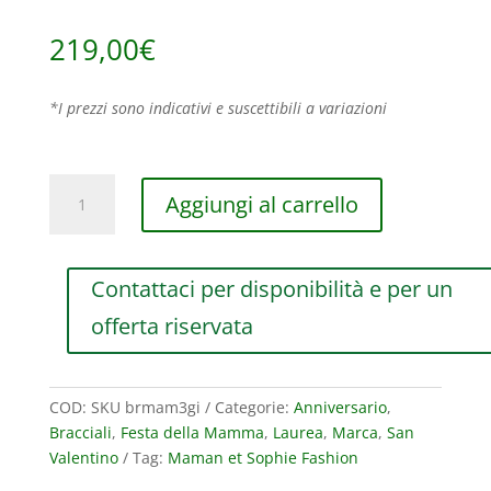
219,00
€
*I prezzi sono indicativi e suscettibili a variazioni
BRACCIALE
Aggiungi al carrello
MAMAN
ET
SOPHIE
Contattaci per disponibilità e per un
FASHION
MAMAN
offerta riservata
TRE
CATENE
IN
COD:
SKU brmam3gi
Categorie:
Anniversario
,
ARGENTO
Bracciali
,
Festa della Mamma
,
Laurea
,
Marca
,
San
925
Valentino
Tag:
Maman et Sophie Fashion
quantità