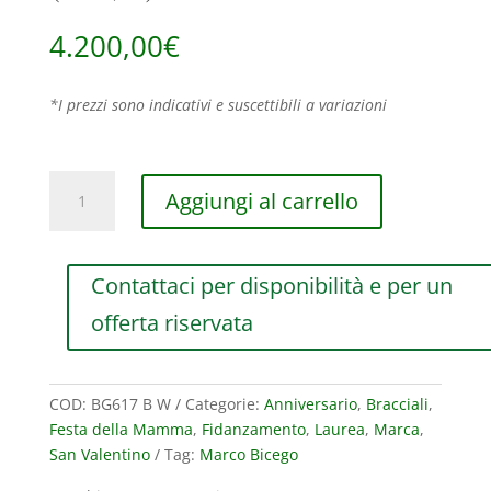
4.200,00
€
*I prezzi sono indicativi e suscettibili a variazioni
BRACCIALE
Aggiungi al carrello
MARCO
BICEGO
GOA
Contattaci per disponibilità e per un
IN
ORO
offerta riservata
BIANCO
CON
DIAMANTI
COD:
BG617 B W
Categorie:
Anniversario
,
Bracciali
,
(ct.0,15)
Festa della Mamma
,
Fidanzamento
,
Laurea
,
Marca
,
quantità
San Valentino
Tag:
Marco Bicego