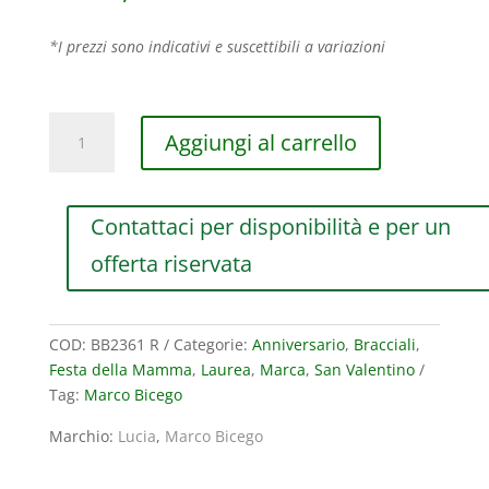
*I prezzi sono indicativi e suscettibili a variazioni
BRACCIALE
Aggiungi al carrello
MARCO
BICEGO
LUCIA
Contattaci per disponibilità e per un
IN
ORO
offerta riservata
ROSA
quantità
COD:
BB2361 R
Categorie:
Anniversario
,
Bracciali
,
Festa della Mamma
,
Laurea
,
Marca
,
San Valentino
Tag:
Marco Bicego
Marchio:
Lucia
,
Marco Bicego