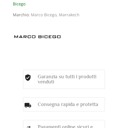
Bicego
CON
DIAMANTI
Marchio:
Marco Bicego
,
Marrakech
(ct.
0,38)
quantità
Garanzia su tutti i prodotti
venduti
Consegna rapida e protetta
Pagamenti online sicuri e