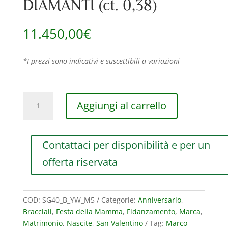
DIAMANTI (ct. 0,38)
11.450,00
€
*I prezzi sono indicativi e suscettibili a variazioni
BRACCIALE
Aggiungi al carrello
MARCO
BICEGO
MARRAKECH
Contattaci per disponibilità e per un
A
CINQUE
offerta riservata
FILI
IN
ORO
COD:
SG40_B_YW_M5
Categorie:
Anniversario
,
GIALLO
Bracciali
,
Festa della Mamma
,
Fidanzamento
,
Marca
,
E
Matrimonio
,
Nascite
,
San Valentino
Tag:
Marco
BIANCO