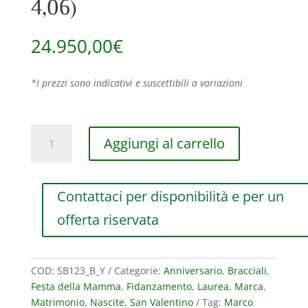
4,06)
24.950,00
€
*I prezzi sono indicativi e suscettibili a variazioni
BRACCIALE
Aggiungi al carrello
RIGIDO
MARCO
BICEGO
Contattaci per disponibilità e per un
LUNARIA
ALTA
offerta riservata
IN
ORO
GIALLO
COD:
SB123_B_Y
Categorie:
Anniversario
,
Bracciali
,
CON
Festa della Mamma
,
Fidanzamento
,
Laurea
,
Marca
,
PAVE’
Matrimonio
,
Nascite
,
San Valentino
Tag:
Marco
DI