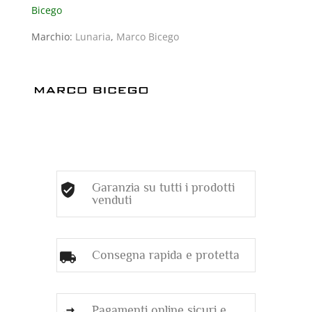
Bicego
DIAMANTI
(ct.
Marchio:
Lunaria
,
Marco Bicego
4,06)
quantità
Garanzia su tutti i prodotti
venduti
Consegna rapida e protetta
Pagamenti online sicuri e