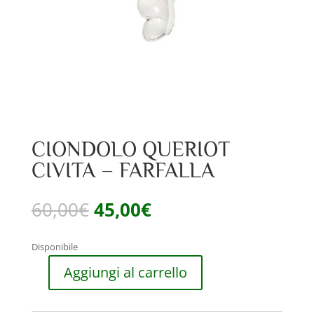
CIONDOLO QUERIOT
CIVITA – FARFALLA
Il
Il
60,00
€
45,00
€
prezzo
prezzo
originale
attuale
Disponibile
era:
è:
60,00€.
45,00€.
Aggiungi al carrello
CIONDOLO
QUERIOT
CIVITA