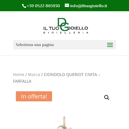
+39 0522 865930
info@iltuogioiello.it
Seleziona una pagina
Home
/
Marca
/ CIONDOLO QUERIOT CIVITA –
FARFALLA
In offerta!