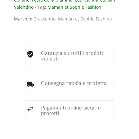
LABRADORITE
Valentino
Tag:
Maman et Sophie Fashion
GRIGIA
ED
Marchio:
Crescendo
,
Maman et Sophie Fashion
EMATITE
quantità
Garanzia su tutti i prodotti
venduti
Consegna rapida e protetta
Pagamenti online sicuri e
protetti