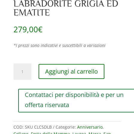
LABRADORITE GRIGIA ED
EMATITE
279,00
€
*I prezzi sono indicativi e suscettibili a variazioni
COLLANA
Aggiungi al carrello
COMPO
MAMAN
ET
Contattaci per disponibilità e per un
SOPHIE
FASHION
offerta riservata
CRESCENDO
IN
ARGENTO
COD:
SKU CLCSDLB
Categorie:
Anniversario
,
925,
Collane
,
Festa della Mamma
,
Laurea
,
Marca
,
San