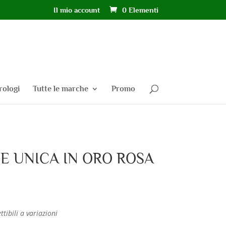
Il mio account
0 Elementi
rologi
Tutte le marche
Promo
E UNICA IN ORO ROSA
ttibili a variazioni