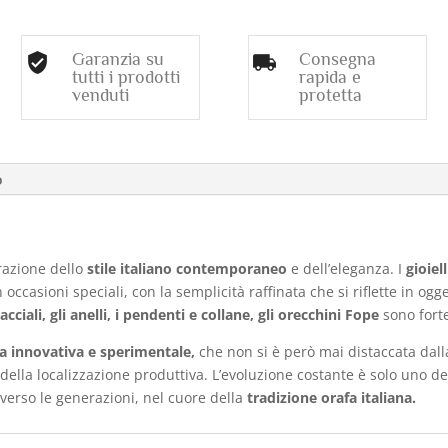
Garanzia su
Consegna
tutti i prodotti
rapida e
venduti
protetta
o
razione dello
stile italiano contemporaneo
e dell’eleganza. I
gioiel
occasioni speciali, con la semplicità raffinata che si riflette in og
racciali, gli anelli, i pendenti e collane, gli orecchini Fope
sono fort
a innovativa e sperimentale,
che non si è però mai distaccata dall
a della localizzazione produttiva. L’evoluzione costante è solo uno 
verso le generazioni, nel cuore della
tradizione orafa italiana.