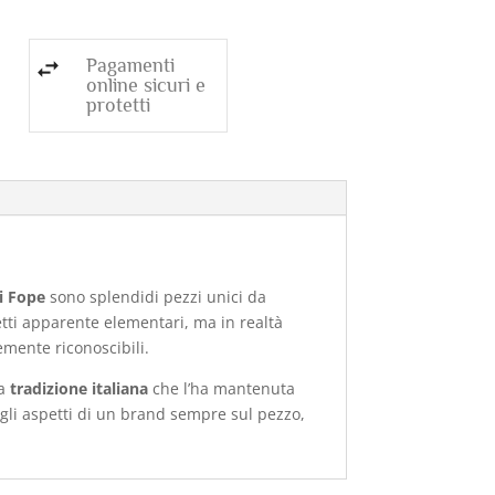
Pagamenti
online sicuri e
protetti
li Fope
sono splendidi pezzi unici da
getti apparente elementari, ma in realtà
emente riconoscibili.
a
tradizione italiana
che l’ha mantenuta
degli aspetti di un brand sempre sul pezzo,