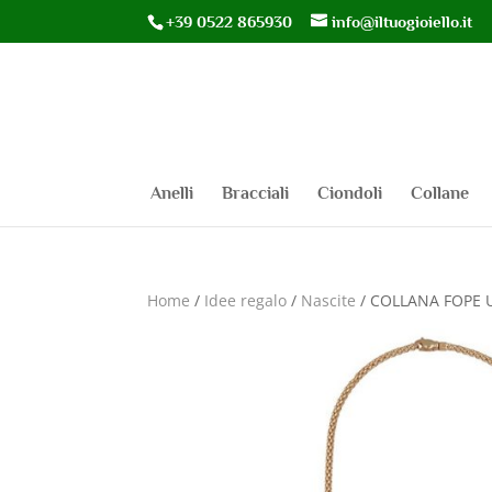
+39 0522 865930
info@iltuogioiello.it
Anelli
Bracciali
Ciondoli
Collane
Home
/
Idee regalo
/
Nascite
/ COLLANA FOPE 