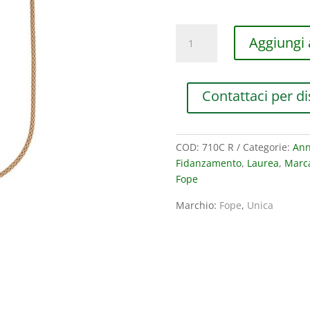
COLLANA
Aggiungi a
FOPE
UNICA
IN
Contattaci per di
ORO
ROSA
quantità
COD:
710C R
Categorie:
Ann
Fidanzamento
,
Laurea
,
Marc
Fope
Marchio:
Fope
,
Unica