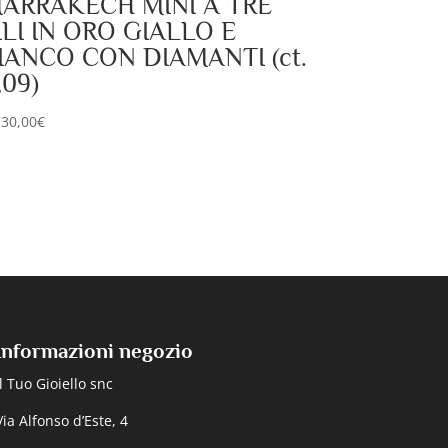
ARRAKECH MINI A TRE
ILI IN ORO GIALLO E
IANCO CON DIAMANTI (ct.
,09)
730,00
€
Informazioni negozio
Il Tuo Gioiello snc
Via Alfonso d’Este, 4