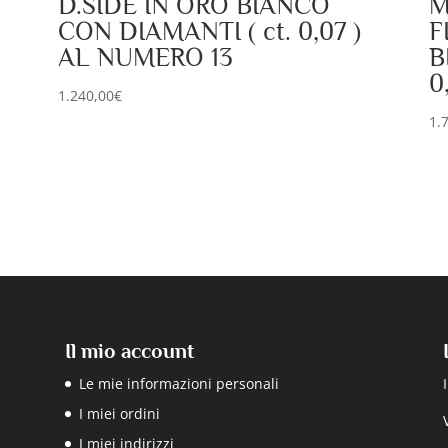
D.SIDE IN ORO BIANCO
M
CON DIAMANTI ( ct. 0,07 )
F
AL NUMERO 13
B
0
1.240,00
€
1.
Il mio account
Le mie informazioni personali
I miei ordini
I miei indirizzi