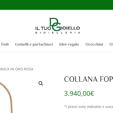
Fedi
Gemelli e portachiavi
Idee regalo
Orecchini
O
UNICA IN ORO ROSA
COLLANA FOP
3.940,00
€
*I prezzi sono indicativi e susce