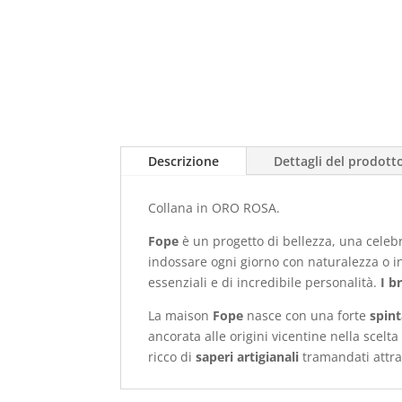
Descrizione
Dettagli del prodott
Collana in ORO ROSA.
Fope
è un progetto di bellezza, una celeb
indossare ogni giorno con naturalezza o in 
essenziali e di incredibile personalità.
I b
La maison
Fope
nasce con una forte
spint
ancorata alle origini vicentine nella scelt
ricco di
saperi artigianali
tramandati attra