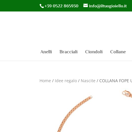
+39 0522 865930
info@iltuogioiello.it
Anelli
Bracciali
Ciondoli
Collane
Home
/
Idee regalo
/
Nascite
/ COLLANA FOPE 