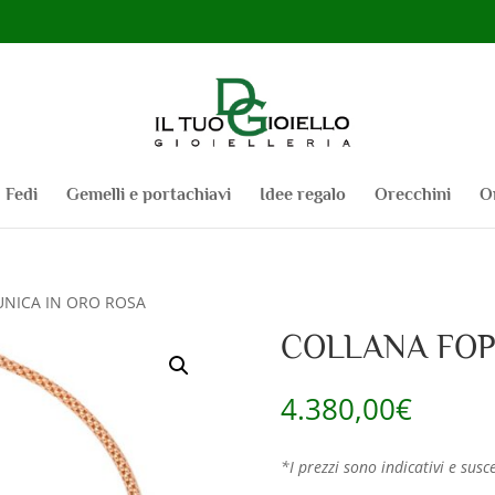
Fedi
Gemelli e portachiavi
Idee regalo
Orecchini
O
UNICA IN ORO ROSA
COLLANA FOP
4.380,00
€
*I prezzi sono indicativi e susce