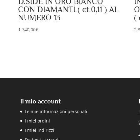
D.SIDE IN ORO BIANCO
I
CON DIAMANTI ( ct.0,11 ) AL
O
NUMERO 13
( 
1.740,00
€
2.
Il mio account
Le mie informazioni personali
I miei ordini
I miei indirizzi
Dettagli account