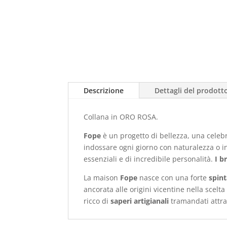
Descrizione
Dettagli del prodott
Collana in ORO ROSA.
Fope
è un progetto di bellezza, una celeb
indossare ogni giorno con naturalezza o in 
essenziali e di incredibile personalità.
I b
La maison
Fope
nasce con una forte
spint
ancorata alle origini vicentine nella scelt
ricco di
saperi artigianali
tramandati attra