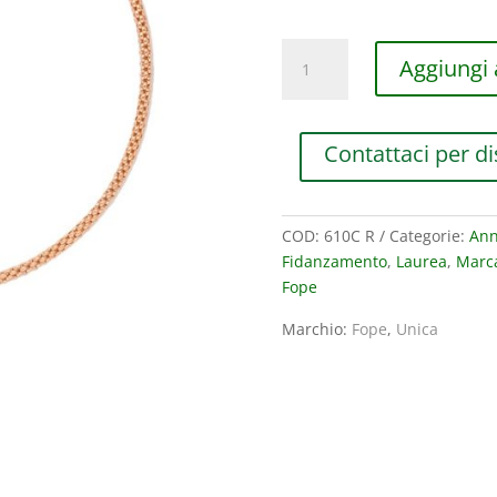
COLLANA
Aggiungi a
FOPE
UNICA
IN
Contattaci per di
ORO
ROSA
quantità
COD:
610C R
Categorie:
Ann
Fidanzamento
,
Laurea
,
Marc
Fope
Marchio:
Fope
,
Unica