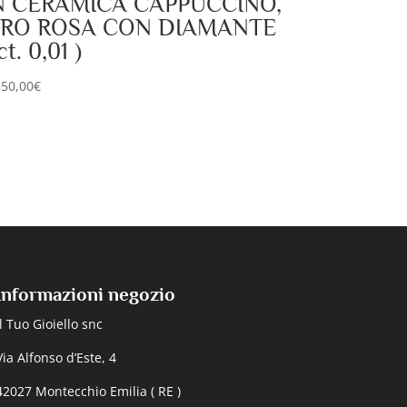
N CERAMICA CAPPUCCINO,
RO ROSA CON DIAMANTE
ct. 0,01 )
350,00
€
Informazioni negozio
Il Tuo Gioiello snc
Via Alfonso d’Este, 4
42027 Montecchio Emilia ( RE )