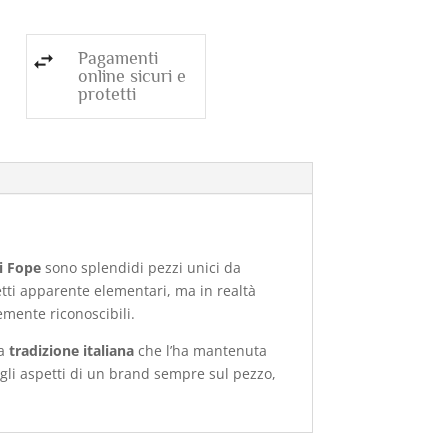
Pagamenti
online sicuri e
protetti
li Fope
sono splendidi pezzi unici da
getti apparente elementari, ma in realtà
emente riconoscibili.
a
tradizione italiana
che l’ha mantenuta
degli aspetti di un brand sempre sul pezzo,