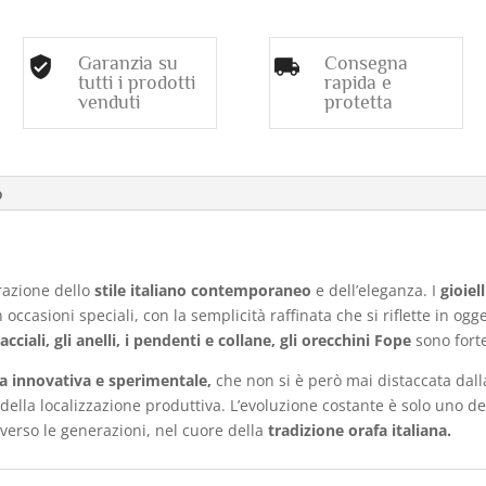
Garanzia su
Consegna
tutti i prodotti
rapida e
venduti
protetta
o
razione dello
stile italiano contemporaneo
e dell’eleganza. I
gioiel
occasioni speciali, con la semplicità raffinata che si riflette in og
racciali, gli anelli, i pendenti e collane, gli orecchini Fope
sono fort
a innovativa e sperimentale,
che non si è però mai distaccata dall
a della localizzazione produttiva. L’evoluzione costante è solo uno 
verso le generazioni, nel cuore della
tradizione orafa italiana.