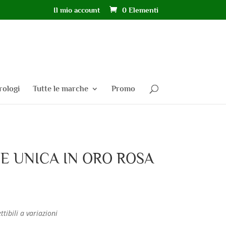
Il mio account
0 Elementi
rologi
Tutte le marche
Promo
E UNICA IN ORO ROSA
ttibili a variazioni