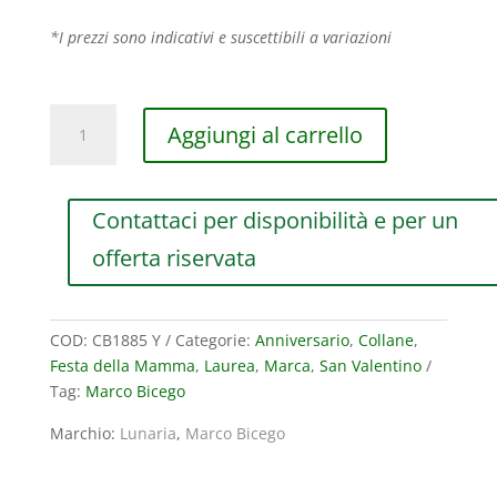
*I prezzi sono indicativi e suscettibili a variazioni
COLLANA
Aggiungi al carrello
LUNGA
MARCO
BICEGO
Contattaci per disponibilità e per un
LUNARIA
IN
offerta riservata
ORO
GIALLO
quantità
COD:
CB1885 Y
Categorie:
Anniversario
,
Collane
,
Festa della Mamma
,
Laurea
,
Marca
,
San Valentino
Tag:
Marco Bicego
Marchio:
Lunaria
,
Marco Bicego