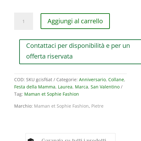
COLLANA
Aggiungi al carrello
MAMAN
ET
SOPHIE
Contattaci per disponibilità e per un
FASHION
PIETRE
offerta riservata
IN
ARGENTO
925
COD:
SKU gcisf6at
Categorie:
Anniversario
,
Collane
,
E
Festa della Mamma
,
Laurea
,
Marca
,
San Valentino
AULITE
Tag:
Maman et Sophie Fashion
TURCHESE
quantità
Marchio:
Maman et Sophie Fashion
,
Pietre
Garanzia su tutti i prodotti