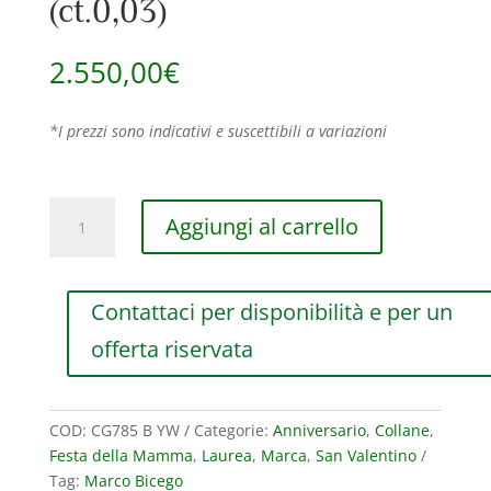
(ct.0,03)
2.550,00
€
*I prezzi sono indicativi e suscettibili a variazioni
COLLANA
Aggiungi al carrello
MARCO
BICEGO
MARRAKECH
Contattaci per disponibilità e per un
ONDE
IN
offerta riservata
ORO
GIALLO
E
COD:
CG785 B YW
Categorie:
Anniversario
,
Collane
,
BIANCO
Festa della Mamma
,
Laurea
,
Marca
,
San Valentino
CON
Tag:
Marco Bicego
DIAMANTI