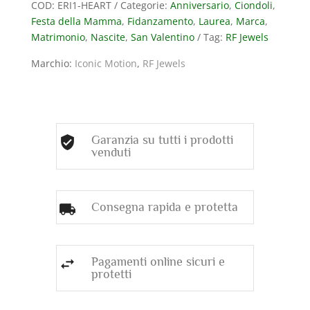
COD:
ERI1-HEART
Categorie:
Anniversario
,
Ciondoli
,
DIAMANTI
Festa della Mamma
,
Fidanzamento
,
Laurea
,
Marca
,
(
Matrimonio
,
Nascite
,
San Valentino
Tag:
RF Jewels
ct.
0,03
Marchio:
Iconic Motion
,
RF Jewels
)
quantità
Garanzia su tutti i prodotti
venduti
Consegna rapida e protetta
Pagamenti online sicuri e
protetti