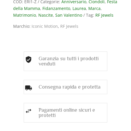
COD:
ERI1-Z
Categorie:
Anniversario
,
Ciondoli
,
Festa
ORO
della Mamma
,
Fidanzamento
,
Laurea
,
Marca
,
BIANCO
Matrimonio
,
Nascite
,
San Valentino
Tag:
RF Jewels
CON
DIAMANTI
Marchio:
Iconic Motion
,
RF Jewels
(
ct.
0,03
)
quantità
Garanzia su tutti i prodotti
venduti
Consegna rapida e protetta
Pagamenti online sicuri e
protetti