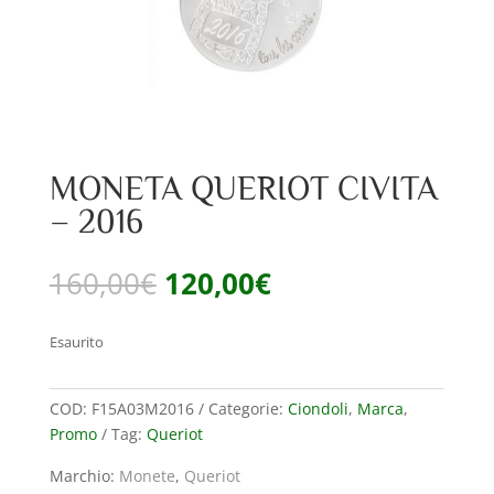
MONETA QUERIOT CIVITA
– 2016
Il
Il
160,00
€
120,00
€
prezzo
prezzo
originale
attuale
Esaurito
era:
è:
160,00€.
120,00€.
COD:
F15A03M2016
Categorie:
Ciondoli
,
Marca
,
Promo
Tag:
Queriot
Marchio:
Monete
,
Queriot