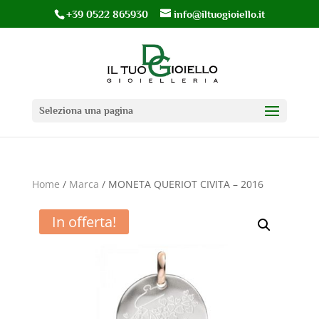
+39 0522 865930
info@iltuogioiello.it
Seleziona una pagina
Home
/
Marca
/ MONETA QUERIOT CIVITA – 2016
In offerta!