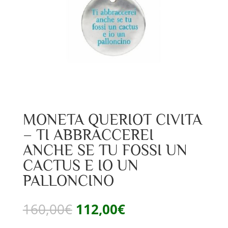
MONETA QUERIOT CIVITA
– TI ABBRACCEREI
ANCHE SE TU FOSSI UN
CACTUS E IO UN
PALLONCINO
Il
Il
160,00
€
112,00
€
prezzo
prezzo