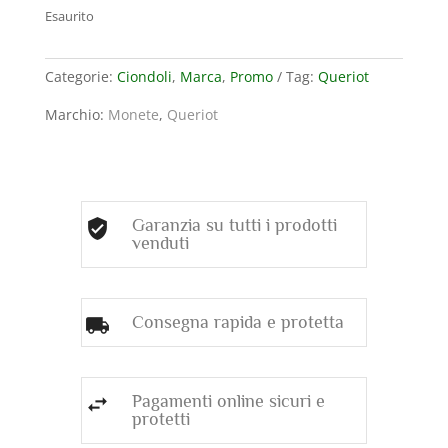
originale
attuale
Esaurito
era:
è:
160,00€.
112,00€.
Categorie:
Ciondoli
,
Marca
,
Promo
Tag:
Queriot
Marchio:
Monete
,
Queriot
Garanzia su tutti i prodotti
venduti
Consegna rapida e protetta
Pagamenti online sicuri e
protetti