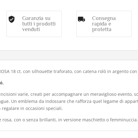
Garanzia su
Consegna
tutti i prodotti
rapida e
venduti
protetta
o
A 18 ct. con silhouette traforato, con catena rolò in argento con 
é.
incisioni varie, creati per accompagnare un meraviglioso evento, son
stingue. Un emblema da indossare che rafforza quel legame di app
regalare in occasioni speciali.
 e rosa, con o senza brillanti, in versione maschietto o femminuccia