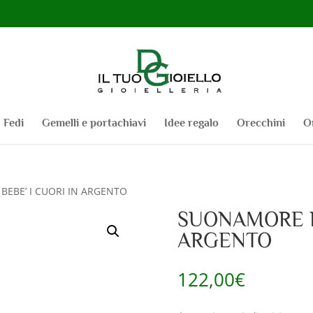
Fedi
Gemelli e portachiavi
Idee regalo
Orecchini
O
BEBE’ I CUORI IN ARGENTO
SUONAMORE LE
ARGENTO
122,00
€