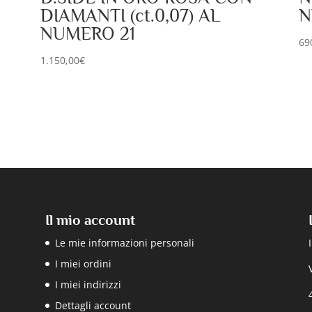
DIAMANTI (ct.0,07) AL
N
NUMERO 21
69
1.150,00
€
Il mio account
Le mie informazioni personali
I miei ordini
I miei indirizzi
Dettagli account