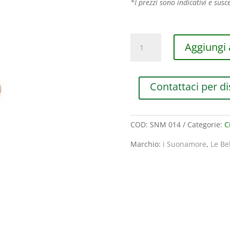
*I prezzi sono indicativi e susce
SUONAMORE
Aggiungi a
LE
BEBE’
I
Contattaci per di
CUORI
IN
ARGENTO
quantità
COD:
SNM 014
Categorie:
C
Marchio:
i Suonamore
,
Le Be