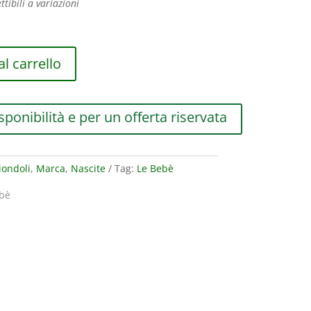
ttibili a variazioni
l carrello
sponibilità e per un offerta riservata
iondoli
,
Marca
,
Nascite
Tag:
Le Bebè
bè