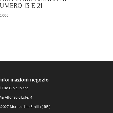
UMERO 13 E 21
0,00
€
Informazioni negozio
Il Tuo Gioiello snc
Via Alfonso d’Este, 4
42027 Montecchio Emilia ( RE )