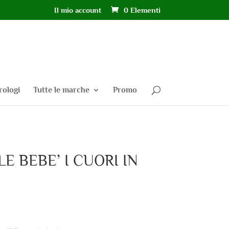
Il mio account
0 Elementi
rologi
Tutte le marche
Promo
 BEBE’ I CUORI IN