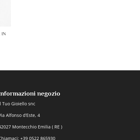
 IN
Informazioni negozio
Il Tuo Gioiello snc
Via Alfonso d’Este, 4
42027 Montecchio Emilia ( RE )
Chiamaci: +39 0522 865930