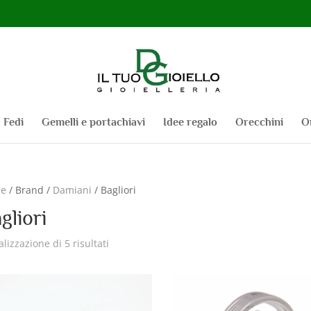
Fedi
Gemelli e portachiavi
Idee regalo
Orecchini
O
e
/ Brand /
Damiani
/ Bagliori
gliori
alizzazione di 5 risultati