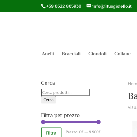
+39 0522 865930
info@iltuogioiello.it
Anelli
Bracciali
Ciondoli
Collane
Cerca
Hom
Cerca:
Ba
Cerca
Visu
Filtra per prezzo
Prezzo
Prezzo
Prezzo:
0€
—
9.900€
Filtra