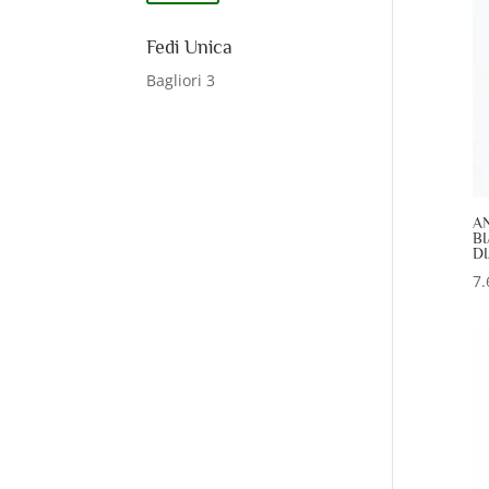
Min
Max
Fedi Unica
Bagliori
3
A
B
DI
7.