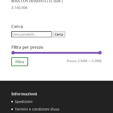
ROSA CON DIAMANTI ( ct. 0,04 )
3.140,00
€
Cerca
Cerca:
Cerca
Filtra per prezzo
Prezzo
Prezzo
Prezzo:
2.540€
—
5.390€
Filtra
Min
Max
Informazioni
Spedizioni
Termini e condizioni d’uso